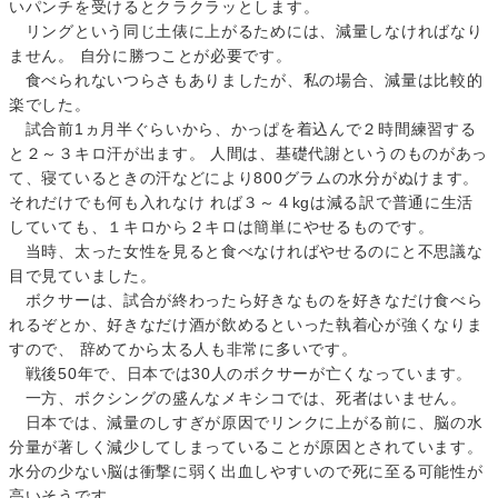
いパンチを受けるとクラクラッとします。
リングという同じ土俵に上がるためには、減量しなければなり
ません。 自分に勝つことが必要です。
食べられないつらさもありましたが、私の場合、減量は比較的
楽でした。
試合前1ヵ月半ぐらいから、かっぱを着込んで２時間練習する
と２～３キロ汗が出ます。 人間は、基礎代謝というのものがあっ
て、寝ているときの汗などにより800グラムの水分がぬけます。
それだけでも何も入れなけ れば３～４kgは減る訳で普通に生活
していても、１キロから２キロは簡単にやせるものです。
当時、太った女性を見ると食べなければやせるのにと不思議な
目で見ていました。
ボクサーは、試合が終わったら好きなものを好きなだけ食べら
れるぞとか、好きなだけ酒が飲めるといった執着心が強くなりま
すので、 辞めてから太る人も非常に多いです。
戦後50年で、日本では30人のボクサーが亡くなっています。
一方、ボクシングの盛んなメキシコでは、死者はいません。
日本では、減量のしすぎが原因でリンクに上がる前に、脳の水
分量が著しく減少してしまっていることが原因とされています。
水分の少ない脳は衝撃に弱く出血しやすいので死に至る可能性が
高いそうです。