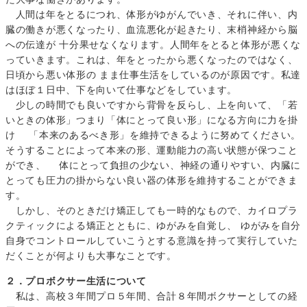
人間は年をとるにつれ、体形がゆがんでいき、それに伴い、内
臓の働きが悪くなったり、血流悪化が起きたり、末梢神経から脳
への伝達が 十分果せなくなります。人間年をとると体形が悪くな
っていきます。これは、年をとったから悪くなったのではなく、
日頃から悪い体形の まま仕事生活をしているのが原因です。私達
はほぼ１日中、下を向いて仕事などをしています。
少しの時間でも良いですから背骨を反らし、上を向いて、「若
いときの体形」つまり「体にとって良い形」になる方向に力を掛
け 「本来のあるべき形」を維持できるように努めてください。
そうすることによって本来の形、運動能力の高い状態が保つこと
ができ、 体にとって負担の少ない、神経の通りやすい、内臓に
とっても圧力の掛からない良い器の体形を維持することができま
す。
しかし、そのときだけ矯正しても一時的なもので、カイロプラ
クティックによる矯正とともに、ゆがみを自覚し、 ゆがみを自分
自身でコントロールしていこうとする意識を持って実行していた
だくことが何よりも大事なことです。
２．プロボクサー生活について
私は、高校３年間プロ５年間、合計８年間ボクサーとしての経