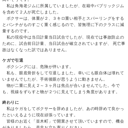
私は角海老ジムに所属していましたが、在籍中パブリックジム
を含めて２人が死亡しました。
ボクサーは、体重が２、３キロ重い相手とスパーリングをする
とパンチがものすごく重く感じるので、皆無理に下のクラスに減
量するのです。
私の現役中は当日計量当日試合でしたが、現在では事故防止の
ために、試合前日計量、当日試合が確立されていますが、 死亡事
故はなくなった訳ではありません。
ケガで引退
ボクシングには、危険が伴います。
私も、眼底骨折をして引退しました。幸いにも眼自体は壊れて
いませんでしたが、手術後眼が思うように動きません。
物が二重に見え２～３ヶ月は焦点が合いませんでした。今で
も、視線をずらすと物が２つに見えてしまう角度があります。
終わりに
私はケガをしてボクサーを辞めましたが、あの時辞めて良かっ
たといえるように現在頑張っています。
皆様のお近く「並木町」で開業させて頂いていますので、機会
がありましたら、是非お立ち寄りください。