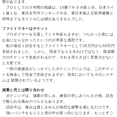
歴があります。
プロとしての５年間の戦績は、10勝７ＫＯ８敗１分。日本ライ
ト級１位、東洋太平洋ランキング６位、東日本新人王戦準優勝と
何時までもタイトルには縁がありませんでした。
ファイトマネーはチケット
プロボクサーを引退して１４年経ちますが、つらかった割には
お金にならなかったというのが率直な感想です。
私の場合１試合するとファイトマネーとして20万円から50万円
支給されました。 しかし、現金でもらえるわけではなく、後楽園
でのチケットで支給されるので、それを売りさばく営業力がない
と大変です。
一部の後援会がしっかりしたボクシングジムでは、このチケッ
トを換金して現金で支給されますが、現在においてもそのシステ
ムは 踏襲されているようです。
減量と死とは隣り合わせ
ボクシングは、減量の苦しみ、練習の苦しみつらさの他、試合
で殴られる痛みのつらさもあります。
試合中は、痛みは感じませんが強烈な衝撃を感じるだけです。
強いパンチをもらうと頭の中が真っ白になります。もっとすご