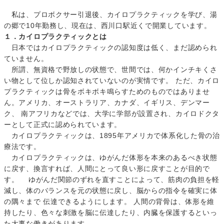
私は、プロボクサー引退後、カイロプラクティックを学び、湯
の郷で10年勤務し、現在は、西川口駅近くで開業しています。
１．カイロプラクティックとは
日本ではカイロプラクティックの認知度は低く、まだ認められ
ていません。
所謂、無資格で野放しの状態で、世間では、何かインチキくさ
い物として位しか認知されていないのが実情です。 ただ、カイロ
プラクティックは骨をボキボキ鳴らすためのものではありませ
ん。アメリカ、オーストラリア、カナダ、イギリス、デンマー
ク、 南アフリカなどでは、大学に学部が設置され、カイロドクタ
ーとして正式に認められています。
カイロプラクティックは、1895年アメリカで体系化した骨の治
療法です。
カイロプラクティックは、ゆがんだ体形を本来のあるべき状態
に戻す、換言すれば、人間にとって良い形に戻すことが目的で
す。 ゆがんだ関節のずれを直すことによって、筋肉の負担を軽
減し、体のバランスを元の状態に戻し、脳からの指令を確実に体
の隅々まで 伝達できるようにします。 人間の背骨は、体形を維
持したり、色々な刺激を脳に伝達したり、内臓を保護するといっ
た大事な働きがあります。